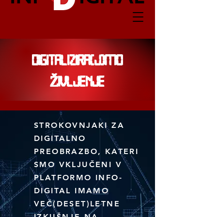
dIGITALIZIRA(J)MO
ŽIVLJENJE
STROKOVNJAKI ZA
DIGITALNO
PREOBRAZBO, KATERI
SMO VKLJUČENI V
PLATFORMO INFO-
DIGITAL IMAMO
VEČ(DESET)LETNE
IZKUŠNJE NA