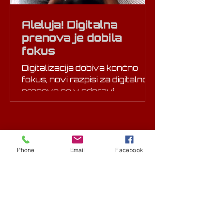
zahtevnejšimi kupci, digitalna
transformacija ni več izbira –
Aleluja! Digitalna
postala je nuja. Od teorije k
prenova je dobila
praksi: prikaz konkretnega
fokus
primera
Digitalizacija dobiva končno
fokus, novi razpisi za digitalno
prenovo so v pripravi
Kontakt
Phone
Email
Facebook