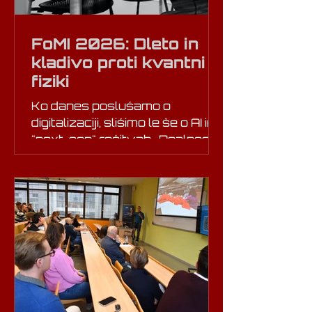
FoMI 2026: Dleto in
kladivo proti kvantni
fiziki
Ko danes poslušamo o
digitalizaciji, slišimo le še o AI in
"next-gen" rešitvah . Realnost
slovenskih malih in srednjih
podjetij (MSP) pa je precej bolj
prizemljena – je nekje okrog "
dleto+kladivo" . Kruta realnost:
ERP iz prejšnjega tisočletja
Večina naših podjetij še vedno
teče na sistemih, razvitih med
letoma 1990 in 2005. Izzivi so
jasni: Generacijski prepad:
Programerji, ki so te sisteme