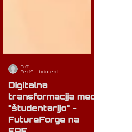
DaT
Feb 19
1 min read
Digitalna
transformacija med
"študentarijo" -