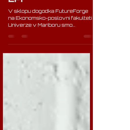
FutureForge na
EPF
V sklopu dogodka FutureForge
na Ekonomsko-poslovni fakulteti
Univerze v Mariboru smo
predstavili celovit proces
digitalne prenove kot ključno
osnovo za vzpostavitev
trajnega, stabilnega in
konkurenčnega poslovanja malih
in srednjih podjetij v Sloveniji . V
času, ko se podjetja soočajo z
izjemno hitrimi spremembami na
trgu, tehnološkimi premiki in vse
zahtevnejšimi kupci, digitalna
transformacija ni več izbira –
postala je nuja. Od teorije k praksi:
prikaz konkretnega primera