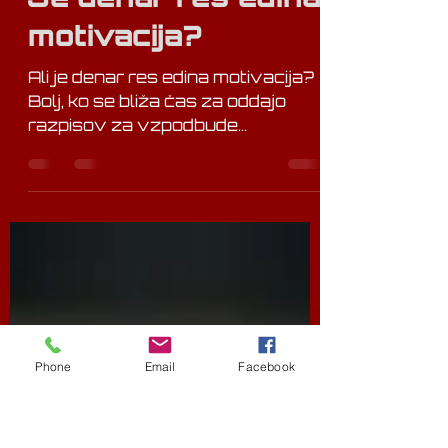
DaT
Aug 2, 2021
2 min read
Je denar res edina
motivacija?
Ali je denar res edina motivacija?
Bolj, ko se bliža čas za oddajo
razpisov za vzpodbude
(subvencije) digitalne preobrazbe
v malih in...
Phone
Email
Facebook