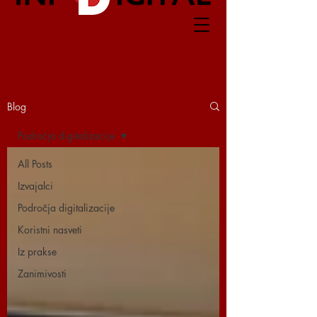
Blog
Področja digitalizacije
All Posts
Izvajalci
Področja digitalizacije
Koristni nasveti
Iz prakse
Zanimivosti